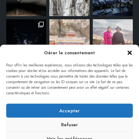
Gérer le consentement
Pour offrir les meilleures expériences, nous utilisons des technologies telles que les
cookies pour stocker et/ou accéder aux informations des appareils. Le fait de
consentir à ces technologies nous permettra de traiter des données telles que le
comportement de navigation ou les ID uniques sur ce site. Le fait de ne pas
consentir ou de retirer son consentement peut avoir un effet négatif sur certaines
caractéristiques et fonctions.
Accepter
© ANNE-EMMANUELLE THION – TOUS DROITS RÉSERVÉS / ALL RIGHTS
RESERVED.
Refuser
REPRODUCTION INTERDITE SANS AUTORISATION / NO REPRODUCTION
WITHOUT PERMISSION.
Voir les préférences
REMERCIEMENTS
MENTIONS LÉGALES