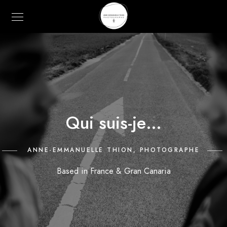
Qui suis-je…
ANNE-EMMANUELLE THION, PHOTOGRAPHE
Based in France & Gran Canaria