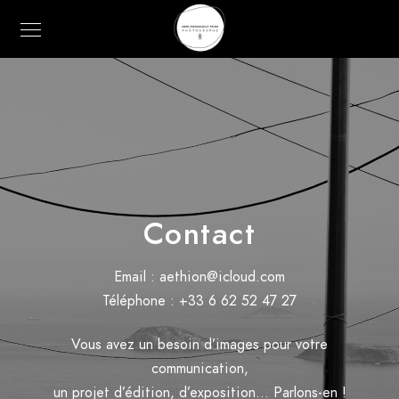
Contact
Email :
aethion@icloud.com
Téléphone : +33 6 62 52 47 27
Vous avez un besoin d’images pour votre
communication,
un projet d’édition, d’exposition… Parlons-en !