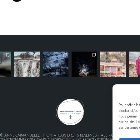
Pour offrir le
stocker et/ou
nous permettr
sur ce site. L
sur certaines 
© ANNE-EMMANUELLE THION – TOUS DROITS RÉSERVÉS / ALL RIGHTS RESERVED.
ODUCTION INTERDITE SANS AUTORISATION / NO REPRODUCTION WITHOUT PERMIS