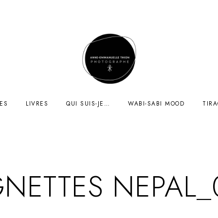
ES
LIVRES
QUI SUIS-JE…
WABI-SABI MOOD
TIR
GNETTES NEPAL_