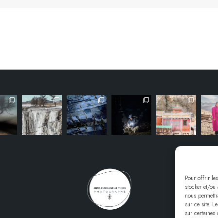
Pour offrir le
stocker et/ou
nous permettr
sur ce site. L
sur certaines 