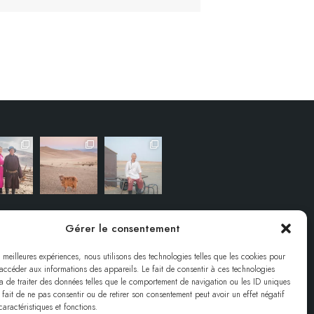
Gérer le consentement
s meilleures expériences, nous utilisons des technologies telles que les cookies pour
 accéder aux informations des appareils. Le fait de consentir à ces technologies
a de traiter des données telles que le comportement de navigation ou les ID uniques
e fait de ne pas consentir ou de retirer son consentement peut avoir un effet négatif
caractéristiques et fonctions.